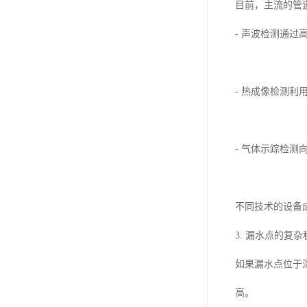
目前，主流的管
- 声波检测通
- 热成像检测
- 气体示踪检
不同技术的设备
3. 漏水点的复杂
如果漏水点位于
高。