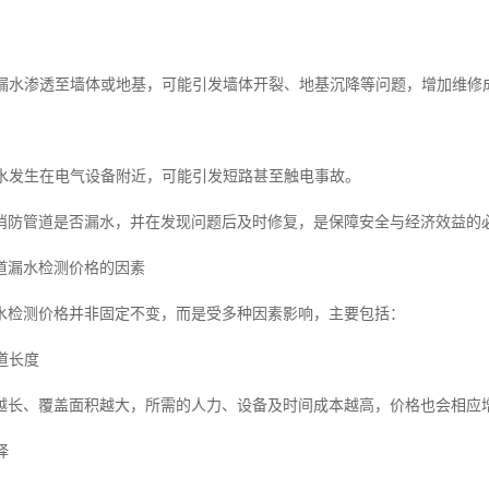
损害漏水渗透至墙体或地基，可能引发墙体开裂、地基沉降等问题，增加维修
若漏水发生在电气设备附近，可能引发短路甚至触电事故。
消防管道是否漏水，并在发现问题后及时修复，是保障安全与经济效益的
道漏水检测价格的因素
水检测价格并非固定不变，而是受多种因素影响，主要包括：
管道长度
越长、覆盖面积越大，所需的人力、设备及时间成本越高，价格也会相应
择